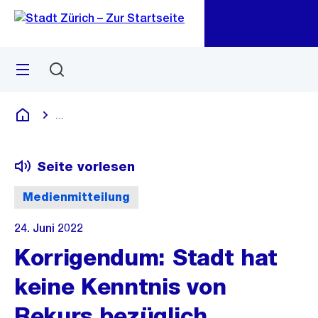
Zu
Zu
Sprunglink
Navigation
Menü
Suchen
M
öf
...
Blende alle Breadcrumbs ein
Deutsch
Seite vorlesen
Medienmitteilung
24. Juni 2022
Korrigendum: Stadt hat
keine Kenntnis von
Rekurs bezüglich