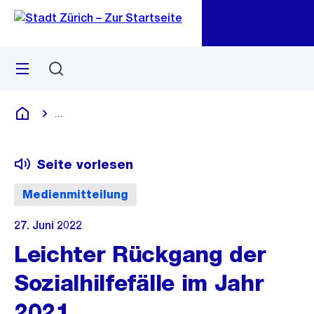
Zu
Zu
Sprunglink
Navigation
Menü
Suchen
M
öf
...
Blende alle Breadcrumbs ein
Deutsch
Seite vorlesen
Medienmitteilung
27. Juni 2022
Leichter Rückgang der
Sozialhilfefälle im Jahr
2021