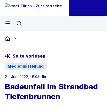
Zu
Zu
Sprunglink
Navigation
Menü
Suchen
M
öf
...
Blende alle Breadcrumbs ein
Deutsch
Seite vorlesen
Medienmitteilung
21. Juni 2022, 15.08 Uhr
Badeunfall im Strandbad
Tiefenbrunnen