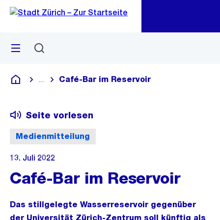
Zu
Zu
Sprunglink
Navigation
Menü
Suchen
M
öf
Café-Bar im Reservoir
...
Blende alle Breadcrumbs ein
Deutsch
Seite vorlesen
Medienmitteilung
13. Juli 2022
Café-Bar im Reservoir
Das stillgelegte Wasserreservoir gegenüber
der Universität Zürich-Zentrum soll künftig als