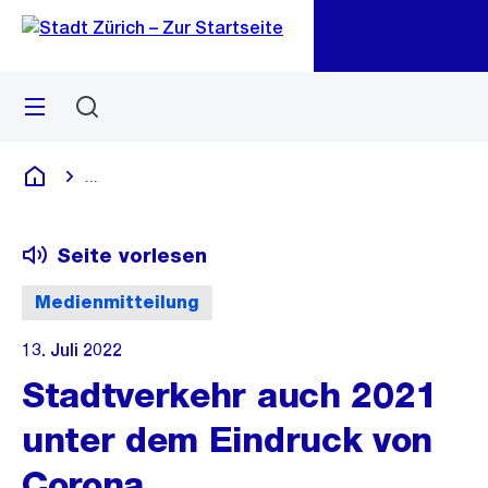
Zu
Zu
Sprunglink
Navigation
Menü
Suchen
M
öf
...
Blende alle Breadcrumbs ein
Deutsch
Seite vorlesen
Medienmitteilung
13. Juli 2022
Stadtverkehr auch 2021
unter dem Eindruck von
Corona