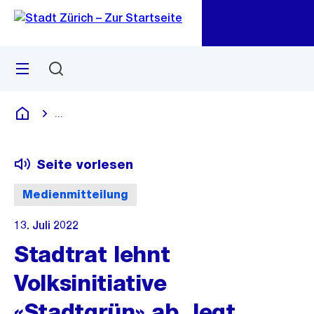
Zu
Zu
Sprunglink
Navigation
Menü
Suchen
M
öf
...
Blende alle Breadcrumbs ein
Deutsch
Seite vorlesen
Medienmitteilung
13. Juli 2022
Stadtrat lehnt
Volksinitiative
«Stadtgrün» ab, legt