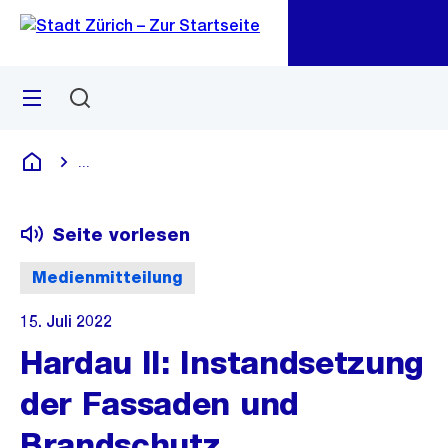
Zu
Zu
Sprunglink
Navigation
Menü
Suchen
M
öf
...
Blende alle Breadcrumbs ein
Deutsch
Seite vorlesen
Medienmitteilung
15. Juli 2022
Hardau II: Instandsetzung
der Fassaden und
Brandschutz