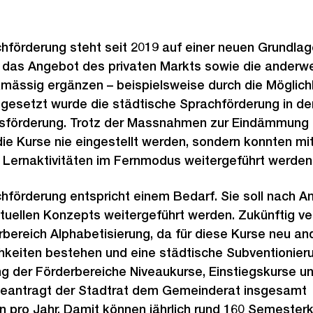
hförderung steht seit 2019 auf einer neuen Grundlage
 das Angebot des privaten Markts sowie die anderwei
ässig ergänzen – beispielsweise durch die Möglichk
gesetzt wurde die städtische Sprachförderung in d
onsförderung. Trotz der Massnahmen zur Eindämmung
 Kurse nie eingestellt werden, sondern konnten mitt
 Lernaktivitäten im Fernmodus weitergeführt werden
hförderung entspricht einem Bedarf. Sie soll nach A
tuellen Konzepts weitergeführt werden. Zukünftig ve
rbereich Alphabetisierung, da für diese Kurse neu an
hkeiten bestehen und eine städtische Subventionieru
ng der Förderbereiche Niveaukurse, Einstiegskurse u
beantragt der Stadtrat dem Gemeinderat insgesamt
en pro Jahr. Damit können jährlich rund 160 Semester