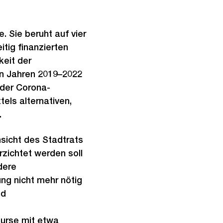
. Sie beruht auf vier
tig finanzierten
eit der
en Jahren 2019–2022
 der Corona-
els alternativen,
.
nsicht des Stadtrats
rzichtet werden soll
dere
ng nicht mehr nötig
nd
kurse mit etwa