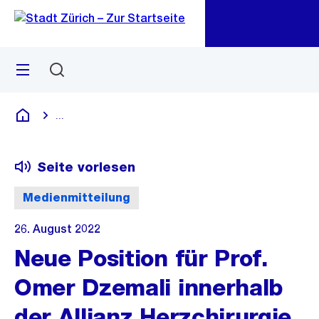
Zu
Zu
Sprunglink
Navigation
Menü
Suchen
M
öf
...
Blende alle Breadcrumbs ein
Deutsch
Seite vorlesen
Medienmitteilung
26. August 2022
Neue Position für Prof.
Omer Dzemali innerhalb
der Allianz Herzchirurgie