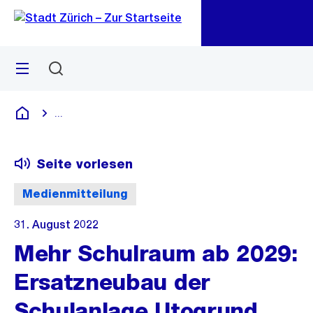
Zu
Zu
Sprunglink
Navigation
Menü
Suchen
M
öf
...
Blende alle Breadcrumbs ein
Deutsch
Seite vorlesen
Medienmitteilung
31. August 2022
Mehr Schulraum ab 2029:
Ersatzneubau der
Schulanlage Utogrund