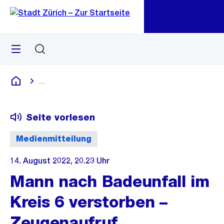
Zu
Zu
Sprunglink
Navigation
Menü
Suchen
M
öf
...
Blende alle Breadcrumbs ein
Deutsch
Seite vorlesen
Medienmitteilung
14. August 2022, 20.23 Uhr
Mann nach Badeunfall im
Kreis 6 verstorben –
Zeugenaufruf