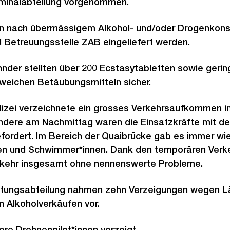
iminalabteilung vorgenommen.
 nach übermässigem Alkohol- und/oder Drogenkonsu
 Betreuungsstelle ZAB eingeliefert werden.
nder stellten über 200 Ecstasytabletten sowie geri
 weichen Betäubungsmitteln sicher.
izei verzeichnete ein grosses Verkehrsaufkommen i
dere am Nachmittag waren die Einsatzkräfte mit de
fordert. Im Bereich der Quaibrücke gab es immer wi
nen und Schwimmer*innen. Dank den temporären Ver
verkehr insgesamt ohne nennenswerte Probleme.
ltungsabteilung nahmen zehn Verzeigungen wegen Lär
n Alkoholverkäufen vor.
e Drohnenpilot*innen verzeigt.