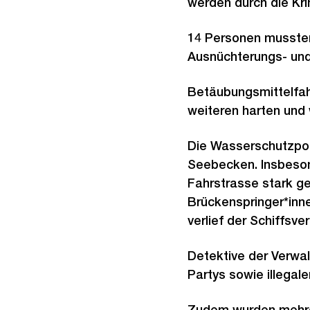
werden durch die Kr
14 Personen mussten
Ausnüchterungs- und
Betäubungsmittelfah
weiteren harten und
Die Wasserschutzpol
Seebecken. Insbeson
Fahrstrasse stark ge
Brückenspringer*in
verlief der Schiffs
Detektive der Verwa
Partys sowie illegale
Zudem wurden mehrer