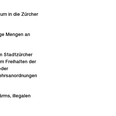
m in die Zürcher
nge Mengen an
m Stadtzürcher
m Freihalten der
eder
kehrsanordnungen
ms, illegalen