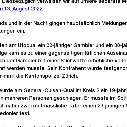
Diesbezüglich verweisen wir auf unsere separate M
m 13. August 2022
.
nds und in der Nacht gingen hauptsächlich Meldungen
ungen ein.
ten am Utoquai ein 33-jähriger Gambier und ein 38-jäh
olge kam es zu einer gegenseitigen tätlichen Auseina
ch der Gambier mit einer Stichwaffe erhebliche Verl
führt werden musste. Sein Kontrahent wurde festgen
nimmt die Kantonspolizei Zürich.
wurde am General-Quisan-Quai im Kreis 2 ein 19-jähr
on mehreren Personen geschlagen. Er musste im Spit
ich nahm zwei mutmassliche Täter, einen 23-jährigen
edonier fest.