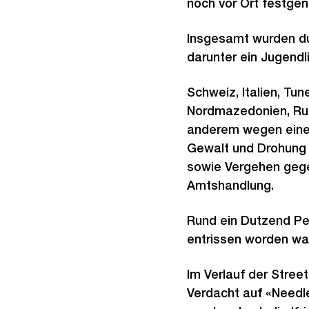
noch vor Ort festg
Insgesamt wurden du
darunter ein Jugend
Schweiz, Italien, Tun
Nordmazedonien, Rum
anderem wegen einem
Gewalt und Drohung
sowie Vergehen gege
Amtshandlung.
Rund ein Dutzend Pe
entrissen worden war
Im Verlauf der Stree
Verdacht auf «Needl