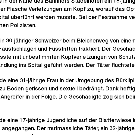
e in der Nähe des Bahnhofs Stadelhofen ein 18-jähr
ner Flasche Verletzungen am Kopf zu, worauf das Op
pital überführt werden musste. Bei der Festnahme ver
nen Polizisten.
in 30-jähriger Schweizer beim Bleicherweg von ein
Faustschlägen und Fusstritten traktiert. Der Geschäd
ste mit unbestimmten Kopfverletzungen von Schutz
ndlung ins Spital geführt werden. Der Täter flüchtete
de eine 31-jährige Frau in der Umgebung des Bürklipl
u Boden gerissen und sexuell bedrängt. Dank heft
Angreifer in der Folge. Die Geschädigte zog sich beim
e eine 17-jährige Jugendliche auf der Blatterwiese 
 angegangen. Der mutmassliche Täter, ein 32-jährige