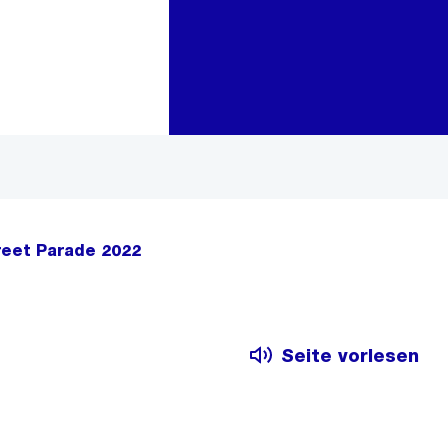
Zur Bereichsauswahl
Zum Inhalt
reet Parade 2022
Seite vorlesen