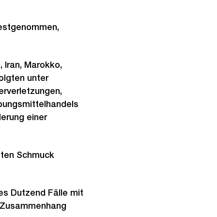
 festgenommen,
, Iran, Marokko,
lgten unter
erverletzungen,
bungsmittelhandels
erung einer
nnten Schmuck
bes Dutzend Fälle mit
em Zusammenhang