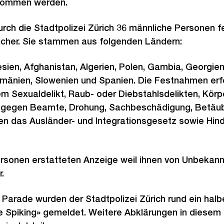
enommen werden.
rch die Stadtpolizei Zürich 36 männliche Personen
licher. Sie stammen aus folgenden Ländern:
esien, Afghanistan, Algerien, Polen, Gambia, Georgien
änien, Slowenien und Spanien. Die Festnahmen erfo
 Sexualdelikt, Raub- oder Diebstahlsdelikten, Körp
 gegen Beamte, Drohung, Sachbeschädigung, Betäu
n das Ausländer- und Integrationsgesetz sowie Hind
rsonen erstatteten Anzeige weil ihnen von Unbeka
.
t Parade wurden der Stadtpolizei Zürich rund ein hal
e Spiking» gemeldet. Weitere Abklärungen in dies