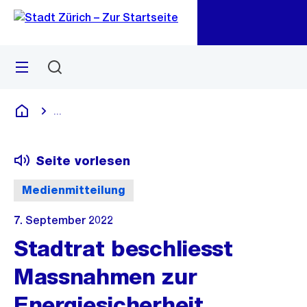
Zu
Zu
Sprunglink
Navigation
Menü
Suchen
M
öf
...
Blende alle Breadcrumbs ein
Deutsch
Seite vorlesen
Medienmitteilung
7. September 2022
Stadtrat beschliesst
Massnahmen zur
Energiesicherheit