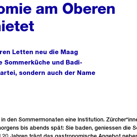
nomie am Oberen
ietet
ren Letten neu die Maag
hte Sommerküche und Badi-
tpartei, sondern auch der Name
 in den Sommermonaten eine Institution. Zürcher*in
orgens bis abends spät: Sie baden, geniessen die S
ld 20 Jahren trägt das gastronomische Angebot nebe