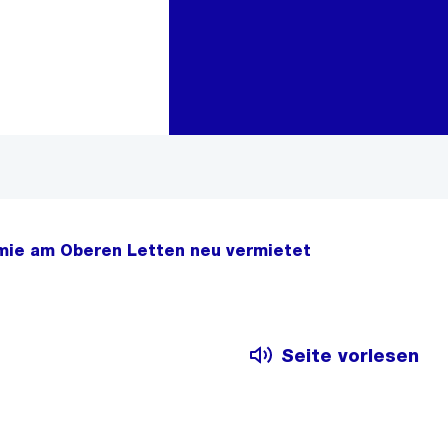
Zur Bereichsauswahl
Zum Inhalt
omie am Oberen Letten neu vermietet
Seite vorlesen