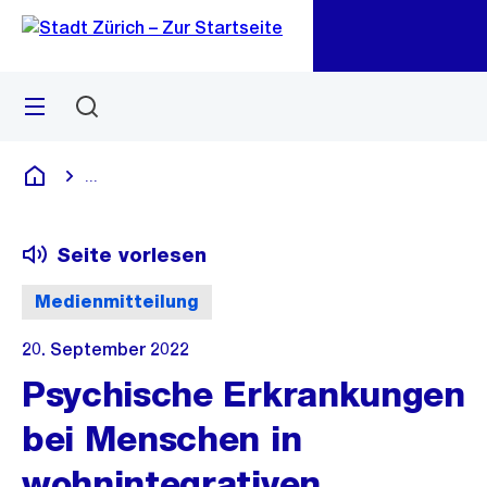
Zu
Zu
Sprunglink
Navigation
Menü
Suchen
M
öf
...
Blende alle Breadcrumbs ein
Deutsch
Seite vorlesen
Medienmitteilung
20. September 2022
Psychische Erkrankungen
bei Menschen in
wohnintegrativen