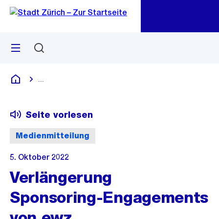
Zu
Zu
Sprunglink
Navigation
Menü
Suchen
M
öf
...
Blende alle Breadcrumbs ein
Deutsch
Seite vorlesen
Medienmitteilung
5. Oktober 2022
Verlängerung
Sponsoring-Engagements
von ewz