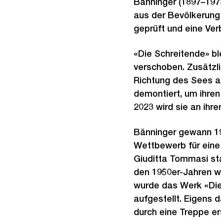
Bänninger (1897–197
aus der Bevölkerung 
geprüft und eine Ver
«Die Schreitende» bl
verschoben. Zusätzlic
Richtung des Sees ab
demontiert, um ihren
2023 wird sie an ihr
Bänninger gewann 19
Wettbewerb für eine 
Giuditta Tommasi sta
den 1950er-Jahren wa
wurde das Werk «Die 
aufgestellt. Eigens
durch eine Treppe er