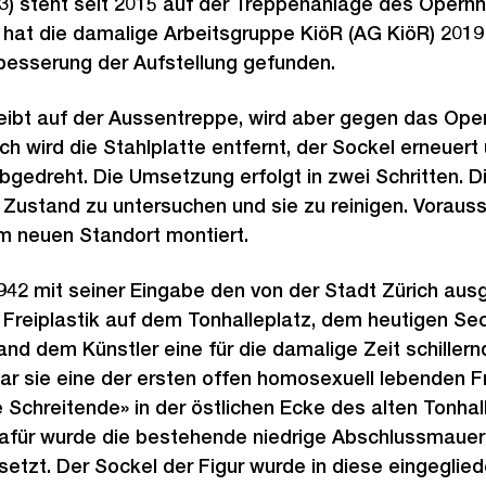
3) steht seit 2015 auf der Treppenanlage des Opern
hat die damalige Arbeitsgruppe KiöR (AG KiöR) 2019 
besserung der Aufstellung gefunden.
eibt auf der Aussentreppe, wird aber gegen das Ope
h wird die Stahlplatte entfernt, der Sockel erneuert u
gedreht. Die Umsetzung erfolgt in zwei Schritten. D
 Zustand zu untersuchen und sie zu reinigen. Voraussi
em neuen Standort montiert.
42 mit seiner Eingabe den von der Stadt Zürich aus
Freiplastik auf dem Tonhalleplatz, dem heutigen Sec
nd dem Künstler eine für die damalige Zeit schillernd
r sie eine der ersten offen homosexuell lebenden F
Schreitende» in der östlichen Ecke des alten Tonhal
 dafür wurde die bestehende niedrige Abschlussmaue
setzt. Der Sockel der Figur wurde in diese eingeglied