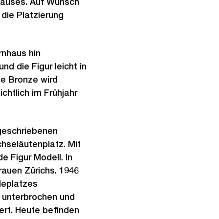
hauses. Auf Wunsch
die Platzierung
rnhaus hin
nd die Figur leicht in
ie Bronze wird
chtlich im Frühjahr
geschriebenen
hseläutenplatz. Mit
e Figur Modell. In
rauen Zürichs. 1946
leplatzes
r unterbrochen und
ert. Heute befinden