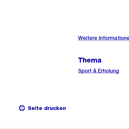
Weitere
Informationen
Externer
Weitere Informatione
Link:
Thema
Sport & Erholung
Seite drucken