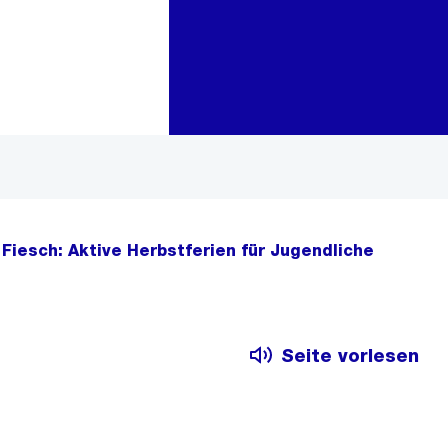
Zur Bereichsauswahl
Zum Inhalt
 Fiesch: Aktive Herbstferien für Jugendliche
Seite vorlesen