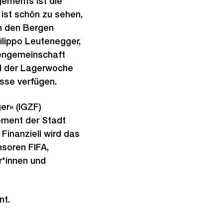
gements ist die
 ist schön zu sehen,
n den Bergen
ilippo Leutenegger,
sengemeinschaft
nd der Lagerwoche
sse verfügen.
er» (IGZF)
ement der Stadt
Finanziell wird das
nsoren FIFA,
r*innen und
nt.