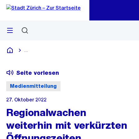
Zu
Zu
Sprunglink
Navigation
Menü
Suchen
M
öf
...
Blende alle Breadcrumbs ein
Deutsch
Seite vorlesen
Medienmitteilung
27. Oktober 2022
Regionalwachen
weiterhin mit verkürzten
Öffnungszeiten