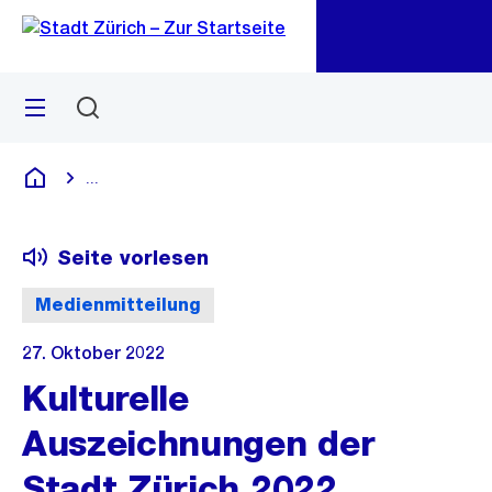
Zu
Zu
Sprunglink
Navigation
Menü
Suchen
M
öf
...
Blende alle Breadcrumbs ein
Deutsch
Seite vorlesen
Medienmitteilung
27. Oktober 2022
Kulturelle
Auszeichnungen der
Stadt Zürich 2022