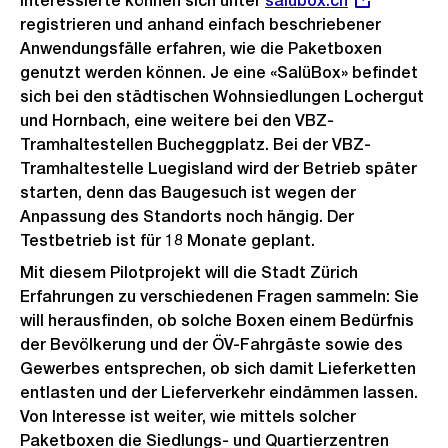
Interessierte können sich unter
Externer
salubox.ch
registrieren und anhand einfach beschriebener
Link:
Anwendungsfälle erfahren, wie die Paketboxen
genutzt werden können. Je eine «SalüBox» befindet
sich bei den städtischen Wohnsiedlungen Lochergut
und Hornbach, eine weitere bei den VBZ-
Tramhaltestellen Bucheggplatz. Bei der VBZ-
Tramhaltestelle Luegisland wird der Betrieb später
starten, denn das Baugesuch ist wegen der
Anpassung des Standorts noch hängig. Der
Testbetrieb ist für 18 Monate geplant.
Mit diesem Pilotprojekt will die Stadt Zürich
Erfahrungen zu verschiedenen Fragen sammeln: Sie
will herausfinden, ob solche Boxen einem Bedürfnis
der Bevölkerung und der ÖV-Fahrgäste sowie des
Gewerbes entsprechen, ob sich damit Lieferketten
entlasten und der Lieferverkehr eindämmen lassen.
Von Interesse ist weiter, wie mittels solcher
Paketboxen die Siedlungs- und Quartierzentren