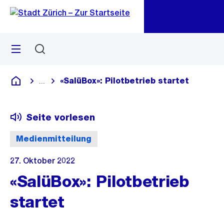
Zu
Zu
Sprunglink
Navigation
Menü
Suchen
M
öf
«SalüBox»: Pilotbetrieb startet
...
Blende alle Breadcrumbs ein
Deutsch
Seite vorlesen
Medienmitteilung
27. Oktober 2022
«SalüBox»: Pilotbetrieb
startet