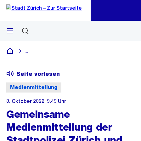
Zu
Zu
Sprunglink
Navigation
Menü
Suchen
M
öf
...
Blende alle Breadcrumbs ein
Deutsch
Seite vorlesen
Medienmitteilung
3. Oktober 2022, 9.49 Uhr
Gemeinsame
Medienmitteilung der
Stadtpolizei Zürich und