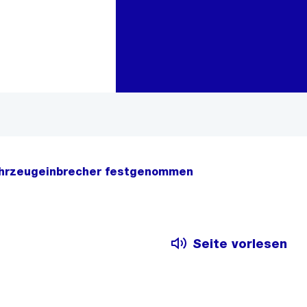
Zur Bereichsauswahl
Zum Inhalt
ahrzeugeinbrecher festgenommen
Seite vorlesen