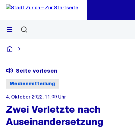
Zu
Zu
Sprunglink
Navigation
Menü
Suchen
M
öf
...
Blende alle Breadcrumbs ein
Deutsch
Seite vorlesen
Medienmitteilung
4. Oktober 2022, 11.09 Uhr
Zwei Verletzte nach
Auseinandersetzung