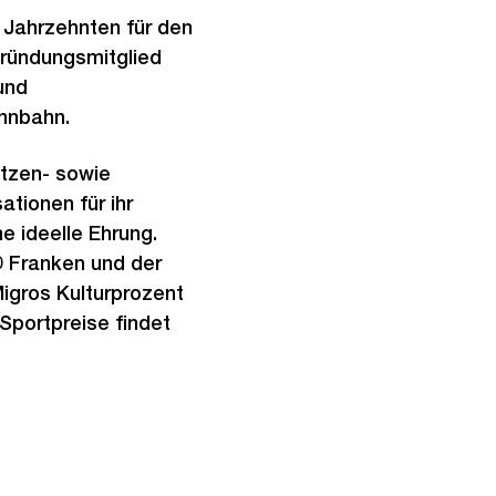
t Jahrzehnten für den
Gründungsmitglied
und
nnbahn.
itzen- sowie
tionen für ihr
e ideelle Ehrung.
00 Franken und der
igros Kulturprozent
 Sportpreise findet