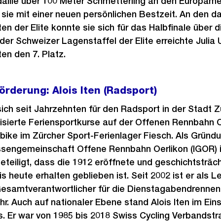
aille über 100 Meter Schmetterling an den Europame
sie mit einer neuen persönlichen Bestzeit. An den d
n der Elite konnte sie sich für das Halbfinale über 
 der Schweizer Lagenstaffel der Elite erreichte Julia 
n den 7. Platz.
örderung: Alois Iten (Radsport)
 sich seit Jahrzehnten für den Radsport in der Stadt 
isierte Feriensportkurse auf der Offenen Rennbahn O
bike im Zürcher Sport-Ferienlager Fiesch. Als Gründ
ssengemeinschaft Offene Rennbahn Oerlikon (IGOR) is
teiligt, dass die 1912 eröffnete und geschichtsträc
 heute erhalten geblieben ist. Seit 2002 ist er als Le
samtverantwortlicher für die Dienstagabendrennen 
. Auch auf nationaler Ebene stand Alois Iten im Eins
 Er war von 1985 bis 2018 Swiss Cycling Verbandstr