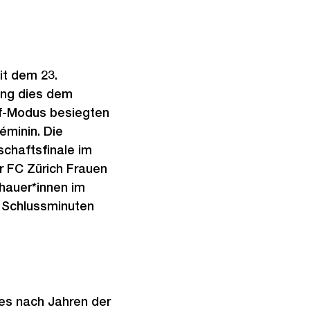
t dem 23.
ang dies dem
ff-Modus besiegten
éminin. Die
chaftsfinale im
r FC Zürich Frauen
hauer*innen im
n Schlussminuten
es nach Jahren der