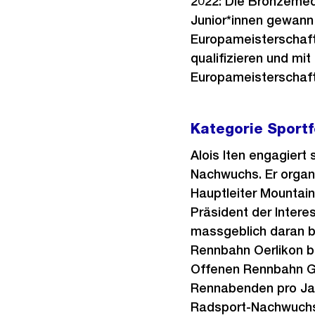
2022: Die Bronzemed
Junior*innen gewann 
Europameisterschafte
qualifizieren und mit
Europameisterschafte
Kategorie Sportf
Alois Iten engagiert
Nachwuchs. Er organ
Hauptleiter Mountain
Präsident der Intere
massgeblich daran be
Rennbahn Oerlikon bis
Offenen Rennbahn Ge
Rennabenden pro Jahr
Radsport-Nachwuchs.