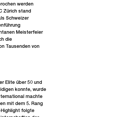
rbrochen werden
C Zürich stand
als Schweizer
enführung
ntanen Meisterfeier
ch die
von Tausenden von
r Elite über 50 und
eidigen konnte, wurde
nternational machte
nen mit dem 5. Rang
Highlight folgte