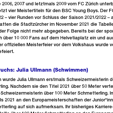
e 2006, 2007 und letztmals 2009 vom FC Zürich unte
tzt vier Meistertiteln für den BSC Young Boys. Der F
22 – vier Runden vor Schluss der Saison 2021/2022 – 
hatten die Stadtzürcher im November 2021 die Tabell
er Folge nicht mehr abgegeben. Bereits bei der spo
h über 10 000 Fans auf dem Helvetiaplatz ein und au
r offiziellen Meisterfeier vor dem Volkshaus wurde 
feiert.
uchs: Julia Ullmann (Schwimmen)
n wurde Julia Ullmann erstmals Schweizermeisterin de
ing. Nachdem sie den Titel 2021 über 50 Meter vert
e-Schweizermeisterin über 100 Meter Schmetterling. I
ls 2021 an den Europameisterschaften der Junior*in
terling auf sich aufmerksam. Ihr bisheriges Karriere-