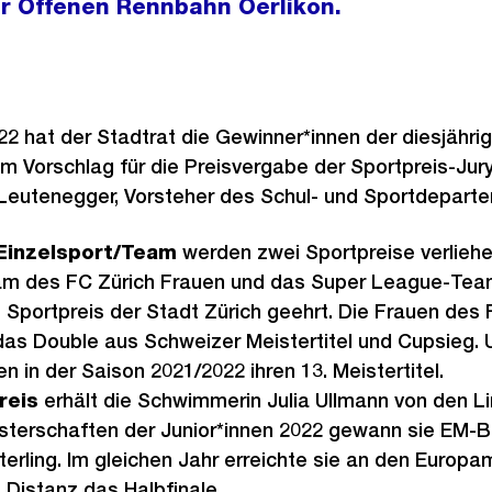
der Offenen Rennbahn Oerlikon.
 hat der Stadtrat die Gewinner*innen der diesjähri
dem Vorschlag für die Preisvergabe der Sportpreis-Jur
 Leutenegger, Vorsteher des Schul- und Sportdepart
Einzelsport/Team
werden zwei Sportpreise verlie
m des FC Zürich Frauen und das Super League-Tea
Sportpreis der Stadt Zürich geehrt. Die Frauen des 
das Double aus Schweizer Meistertitel und Cupsieg.
 in der Saison 2021/2022 ihren 13. Meistertitel.
reis
erhält die Schwimmerin Julia Ullmann von den L
terschaften der Junior*innen 2022 gewann sie EM-B
rling. Im gleichen Jahr erreichte sie an den Europa
e Distanz das Halbfinale.