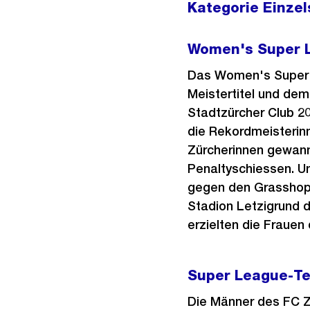
Kategorie Einze
Women's Super L
Das Women's Super 
Meistertitel und de
Stadtzürcher Club 2
die Rekordmeisterin
Zürcherinnen gewann
Penaltyschiessen. Un
gegen den Grasshopp
Stadion Letzigrund d
erzielten die Frauen
Super League-Tea
Die Männer des FC Z