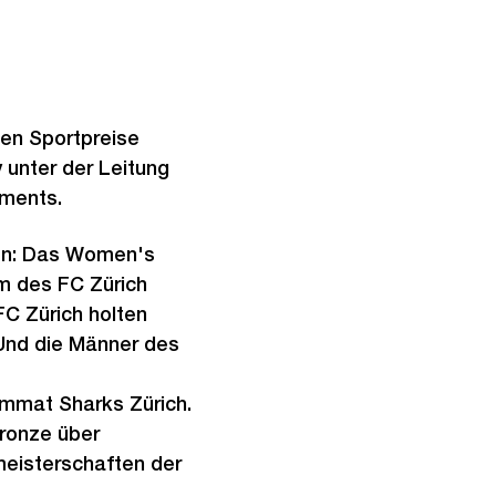
gen Sportpreise
y unter der Leitung
ements.
hen: Das Women's
m des FC Zürich
FC Zürich holten
 Und die Männer des
immat Sharks Zürich.
ronze über
meisterschaften der