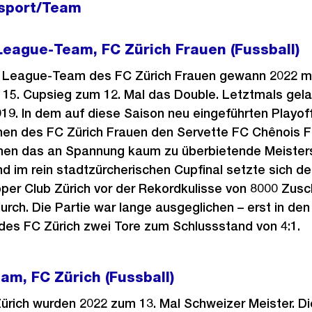
lsport/Team
eague-Team, FC Zürich Frauen (Fussball)
League-Team des FC Zürich Frauen gewann 2022 mi
m 15. Cupsieg zum 12. Mal das Double. Letztmals gel
019. In dem auf diese Saison neu eingeführten Playo
nen des FC Zürich Frauen den Servette FC Chênois F
en das an Spannung kaum zu überbietende Meisters
d im rein stadtzürcherischen Cupfinal setzte sich de
er Club Zürich vor der Rekordkulisse von 8000 Zusc
urch. Die Partie war lange ausgeglichen – erst in de
 des FC Zürich zwei Tore zum Schlussstand von 4:1.
m, FC Zürich (Fussball)
ürich wurden 2022 zum 13. Mal Schweizer Meister. Di