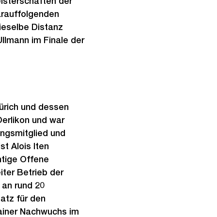
isterschaften der
arauffolgenden
dieselbe Distanz
Ullmann im Finale der
Zürich und dessen
erlikon und war
ungsmitglied und
t Alois Iten
htige Offene
iter Betrieb der
an rund 20
atz für den
ainer Nachwuchs im