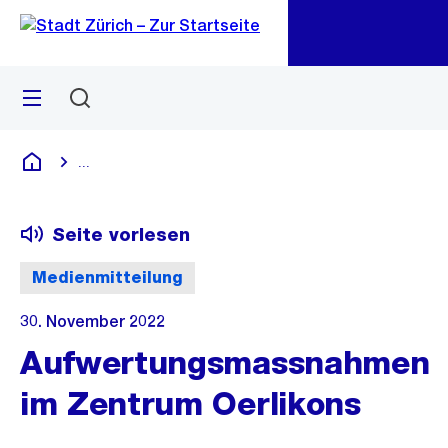
Zu
Zu
Sprunglink
Navigation
Menü
Suchen
M
öf
...
Blende alle Breadcrumbs ein
Deutsch
Seite vorlesen
Medienmitteilung
30. November 2022
Aufwertungsmassnahmen
im Zentrum Oerlikons