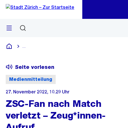
Zu
Zu
Sprunglink
Navigation
Menü
Suchen
M
öf
...
Blende alle Breadcrumbs ein
Deutsch
Seite vorlesen
Medienmitteilung
27. November 2022, 10.29 Uhr
ZSC-Fan nach Match
verletzt – Zeug*innen-
Aufruf