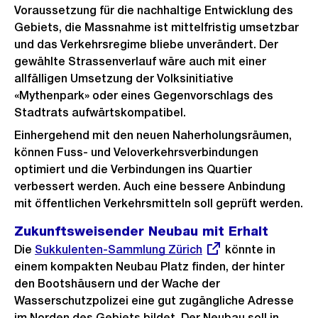
Voraussetzung für die nachhaltige Entwicklung des
Gebiets, die Massnahme ist mittelfristig umsetzbar
und das Verkehrsregime bliebe unverändert. Der
gewählte Strassenverlauf wäre auch mit einer
allfälligen Umsetzung der Volksinitiative
«Mythenpark» oder eines Gegenvorschlags des
Stadtrats aufwärtskompatibel.
Einhergehend mit den neuen Naherholungsräumen,
können Fuss- und Veloverkehrsverbindungen
optimiert und die Verbindungen ins Quartier
verbessert werden. Auch eine bessere Anbindung
mit öffentlichen Verkehrsmitteln soll geprüft werden.
Zukunftsweisender Neubau mit Erhalt
Die
Externer
Sukkulenten-Sammlung Zürich
könnte in
einem kompakten Neubau Platz finden, der hinter
Link:
den Bootshäusern und der Wache der
Wasserschutzpolizei eine gut zugängliche Adresse
im Norden des Gebiets bildet. Der Neubau soll in