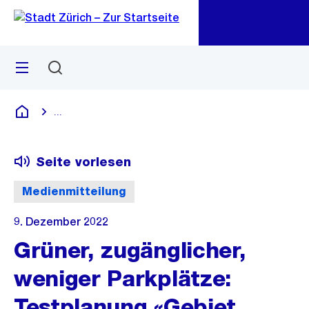
Zu
Zu
Sprunglink
Navigation
Menü
Suchen
M
öf
...
Blende alle Breadcrumbs ein
Deutsch
Seite vorlesen
Medienmitteilung
9. Dezember 2022
Grüner, zugänglicher,
weniger Parkplätze:
Testplanung «Gebiet