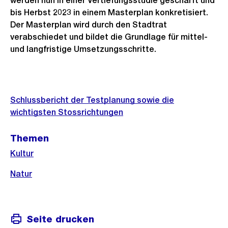
werden nun in einer Vertiefungsstudie geschärft und
bis Herbst 2023 in einem Masterplan konkretisiert.
Der Masterplan wird durch den Stadtrat
verabschiedet und bildet die Grundlage für mittel-
und langfristige Umsetzungsschritte.
Weitere
Informationen
Schlussbericht der Testplanung sowie die
wichtigsten Stossrichtungen
Themen
Kultur
Natur
Seite drucken