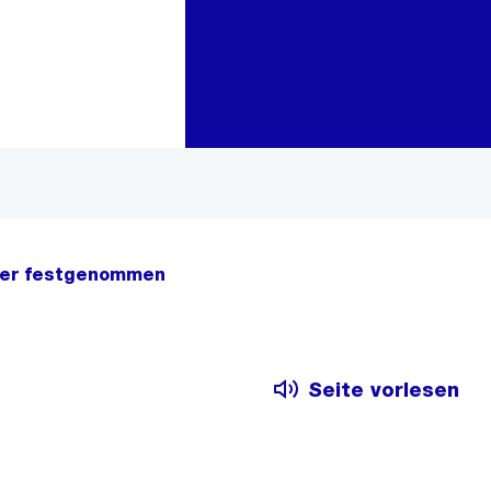
Zur Bereichsauswahl
Zum Inhalt
her festgenommen
Seite vorlesen