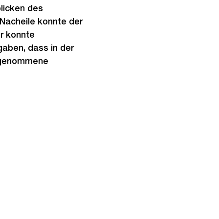
licken des
 Nacheile konnte der
r konnte
gaben, dass in der
stgenommene