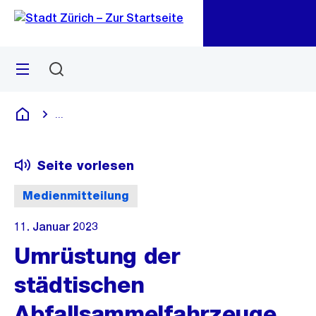
Zu
Zu
Sprunglink
Navigation
Menü
Suchen
M
öf
...
Blende alle Breadcrumbs ein
Deutsch
Seite vorlesen
Medienmitteilung
11. Januar 2023
Umrüstung der
städtischen
Abfallsammelfahrzeuge