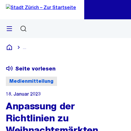
Zu
Zu
Sprunglink
Navigation
Menü
Suchen
M
öf
...
Blende alle Breadcrumbs ein
Deutsch
Seite vorlesen
Medienmitteilung
18. Januar 2023
Anpassung der
Richtlinien zu
Weihnachtsmärkten