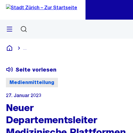
Zu
Zu
Sprunglink
Navigation
Menü
Suchen
M
öf
...
Blende alle Breadcrumbs ein
Deutsch
Seite vorlesen
Medienmitteilung
27. Januar 2023
Neuer
Departementsleiter
Medizinische Plattformen