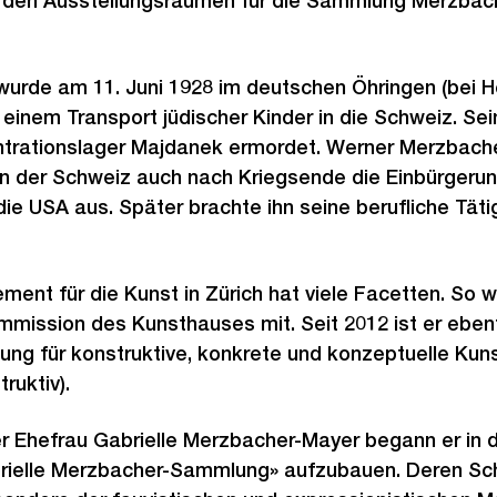
 in den Ausstellungsräumen für die Sammlung Merzba
urde am 11. Juni 1928 im deutschen Öhringen (bei He
 einem Transport jüdischer Kinder in die Schweiz. Sei
trationslager Majdanek ermordet. Werner Merzbach
 in der Schweiz auch nach Kriegsende die Einbürgeru
die USA aus. Später brachte ihn seine berufliche Täti
nt für die Kunst in Zürich hat viele Facetten. So w
mission des Kunsthauses mit. Seit 2012 ist er ebenf
ftung für konstruktive, konkrete und konzeptuelle Kuns
uktiv).
 Ehefrau Gabrielle Merzbacher-Mayer begann er in 
rielle Merzbacher-Sammlung» aufzubauen. Deren Sch