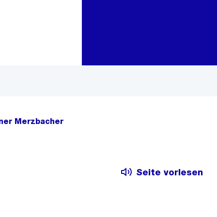
Zur Bereichsauswahl
Zum Inhalt
rner Merzbacher
Seite vorlesen