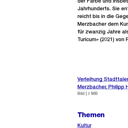
der Farbe und insbes
Jahrhunderts. Sie e
reicht bis in die Ge
Merzbacher dem Kuns
für zwanzig Jahre al
Turicum» (2021) von Pi
Weitere
Informationen
Verleihung Stadttaler
Merzbacher, Philipp 
Bild | 2 MB
Themen
Kultur