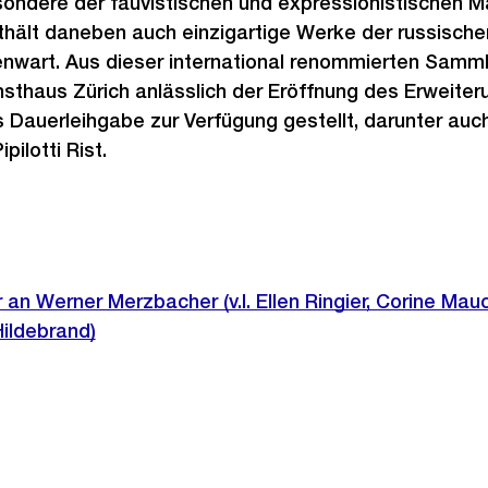
ondere der fauvistischen und expressionistischen Ma
nthält daneben auch einzigartige Werke der russisch
genwart. Aus dieser international renommierten Samm
thaus Zürich anlässlich der Eröffnung des Erweite
s Dauerleihgabe zur Verfügung gestellt, darunter auc
pilotti Rist.
 an Werner Merzbacher (v.l. Ellen Ringier, Corine Mau
Hildebrand)