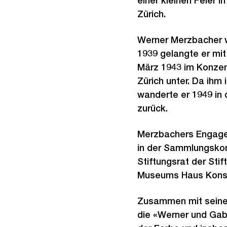
einer kleinen Feier
Zürich.
Werner Merzbacher w
1939 gelangte er mit
März 1943 im Konzen
Zürich unter. Da ihm
wanderte er 1949 in 
zurück.
Merzbachers Engageme
in der Sammlungskom
Stiftungsrat der Sti
Museums Haus Konstr
Zusammen mit seiner
die «Werner und Gab