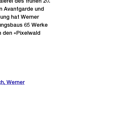
lerei des frühen 20.
en Avantgarde und
lung hat Werner
rungsbaus 65 Werke
h den «Pixelwald
ch, Werner