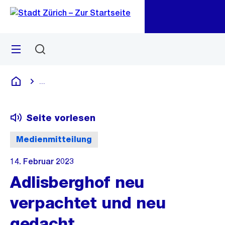
Zu
Zu
Sprunglink
Navigation
Menü
Suchen
M
öf
...
Blende alle Breadcrumbs ein
Deutsch
Seite vorlesen
Medienmitteilung
14. Februar 2023
Adlisberghof neu
verpachtet und neu
gedacht