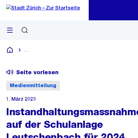
Zu
Zu
Sprunglink
Navigation
Menü
Suchen
M
öf
...
Blende alle Breadcrumbs ein
Deutsch
Seite vorlesen
Medienmitteilung
1. März 2023
Instandhaltungsmassnahm
auf der Schulanlage
Leutschenbach für 2024