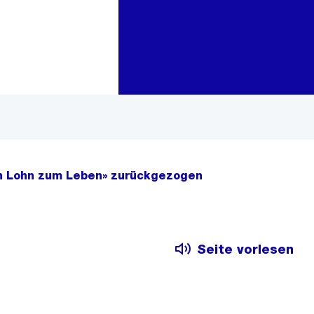
Zur Bereichsauswahl
Zum Inhalt
Ein Lohn zum Leben» zurückgezogen
Seite vorlesen