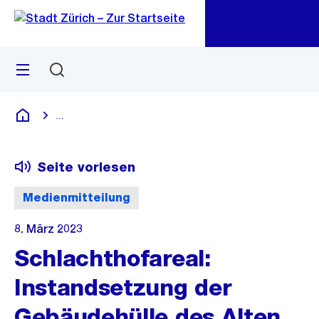
Zu
Zu
Sprunglink
Navigation
Menü
Suchen
M
öf
...
Blende alle Breadcrumbs ein
Deutsch
Seite vorlesen
Medienmitteilung
8. März 2023
Schlachthofareal:
Instandsetzung der
Gebäudehülle des Alten