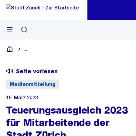
Zu
Zu
Sprunglink
Navigation
Menü
Suchen
M
öf
...
Blende alle Breadcrumbs ein
Deutsch
Seite vorlesen
Medienmitteilung
15. März 2023
Teuerungsausgleich 2023
für Mitarbeitende der
Stadt Zürich