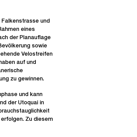
 Falkenstrasse und
 Rahmen eines
ach der Planauflage
Bevölkerung sowie
gehende Velostreifen
rhaben auf und
anerische
ung zu gewinnen.
enphase und kann
nd der Utoquai in
rauchstauglichkeit
 erfolgen. Zu diesem