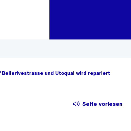
Zur Bereichsauswahl
Zum Inhalt
 Bellerivestrasse und Utoquai wird repariert
Seite vorlesen