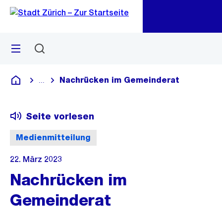
Zu
Zu
Sprunglink
Navigation
Menü
Suchen
M
öf
Nachrücken im Gemeinderat
...
Blende alle Breadcrumbs ein
Deutsch
Seite vorlesen
Medienmitteilung
22. März 2023
Nachrücken im
Gemeinderat