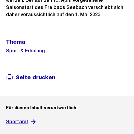
werden. Der auf den 15. April vorgesehene
Saisonstart des Freibads Seebach verschiebt sich
daher voraussichtlich auf den 1. Mai 2023.
Weitere
Thema
Informationen
Sport & Erholung
Seite drucken
Für diesen Inhalt verantwortlich
Sportamt