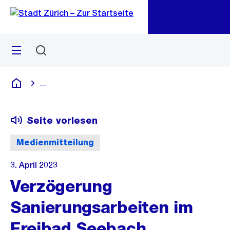
Zu
Zu
Sprunglink
Navigation
Menü
Suchen
M
öf
...
Blende alle Breadcrumbs ein
Deutsch
Seite vorlesen
Medienmitteilung
3. April 2023
Verzögerung
Sanierungsarbeiten im
Freibad Seebach