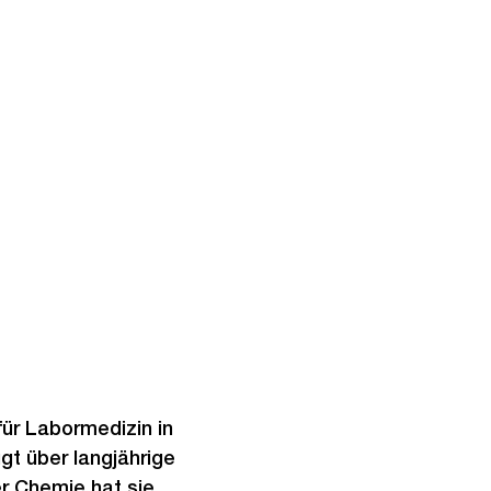
für Labormedizin in
ügt über langjährige
r Chemie hat sie