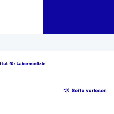
Zur Bereichsauswahl
Zum Inhalt
itut für Labormedizin
Seite vorlesen