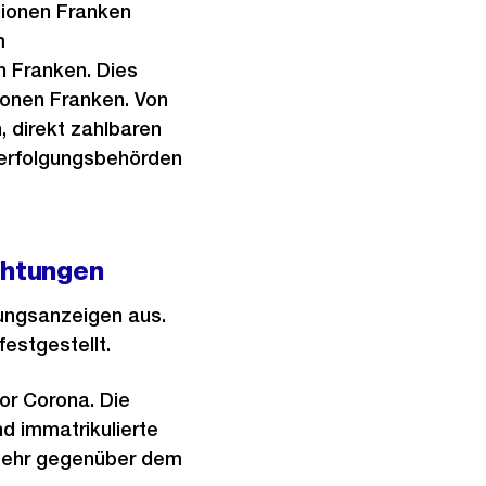
llionen Franken
m
en Franken. Dies
ionen Franken. Von
 direkt zahlbaren
verfolgungsbehörden
chtungen
tungsanzeigen aus.
estgestellt.
or Corona. Die
d immatrikulierte
 mehr gegenüber dem