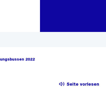
Zur Bereichsauswahl
Zum Inhalt
nungsbussen 2022
Seite vorlesen