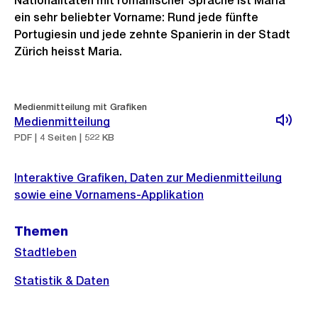
Nationalitäten mit romanischer Sprache ist Maria
ein sehr beliebter Vorname: Rund jede fünfte
Portugiesin und jede zehnte Spanierin in der Stadt
Zürich heisst Maria.
Weitere
Medienmitteilung mit Grafiken
Informationen
Medienmitteilung
PDF | 4 Seiten | 522 KB
Interaktive Grafiken, Daten zur Medienmitteilung
sowie eine Vornamens-Applikation
Themen
Stadtleben
Statistik & Daten