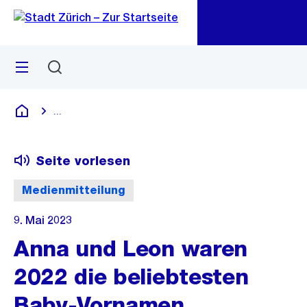
Zu
Zu
Sprunglink
Navigation
Menü
Suchen
M
öf
...
Blende alle Breadcrumbs ein
Deutsch
Seite vorlesen
Medienmitteilung
9. Mai 2023
Anna und Leon waren
2022 die beliebtesten
Baby-Vornamen