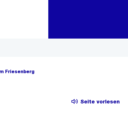
Zur Bereichsauswahl
Zum Inhalt
am Friesenberg
Seite vorlesen