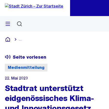
Zu
Zu
Sprunglink
Navigation
Menü
Suchen
M
öf
...
Blende alle Breadcrumbs ein
Deutsch
Seite vorlesen
Medienmitteilung
22. Mai 2023
Stadtrat unterstützt
eidgenössisches Klima-
und Innovationsgesetz