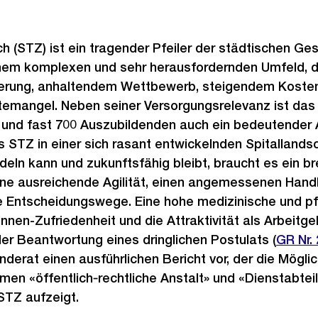
ch (STZ) ist ein tragender Pfeiler der städtischen G
inem komplexen und sehr herausfordernden Umfeld, d
erung, anhaltendem Wettbewerb, steigendem Koste
emangel. Neben seiner Versorgungsrelevanz ist das
 und fast 700 Auszubildenden auch ein bedeutender 
s STZ in einer sich rasant entwickelnden Spitallands
ln kann und zukunftsfähig bleibt, braucht es ein br
ne ausreichende Agilität, einen angemessenen Hand
e Entscheidungswege. Eine hohe medizinische und pfl
innen-Zufriedenheit und die Attraktivität als Arbeitg
er Beantwortung eines dringlichen Postulats (
Extern
GR Nr.
erat einen ausführlichen Bericht vor, der die Mögli
Link:
men «öffentlich‑rechtliche Anstalt» und «Dienstabtei
STZ aufzeigt.