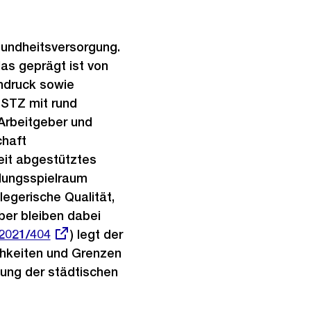
esundheitsversorgung.
as geprägt ist von
ndruck sowie
 STZ mit rund
Arbeitgeber und
chaft
eit abgestütztes
lungsspielraum
egerische Qualität,
eber bleiben dabei
er
 2021/404
) legt der
chkeiten und Grenzen
lung der städtischen