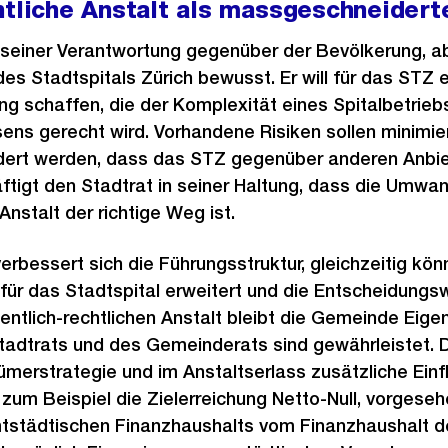
htliche Anstalt als massgeschneider
ch seiner Verantwortung gegenüber der Bevölkerung, 
s Stadtspitals Zürich bewusst. Er will für das STZ ei
g schaffen, die der Komplexität eines Spitalbetrie
s gerecht wird. Vorhandene Risiken sollen minimier
dert werden, dass das STZ gegenüber anderen Anbie
äftigt den Stadtrat in seiner Haltung, dass die Umwan
 Anstalt der richtige Weg ist.
erbessert sich die Führungsstruktur, gleichzeitig kön
für das Stadtspital erweitert und die Entscheidungs
fentlich-rechtlichen Anstalt bleibt die Gemeinde Eige
tadtrats und des Gemeinderats sind gewährleistet. 
ümerstrategie und im Anstaltserlass zusätzliche Ein
zum Beispiel die Zielerreichung Netto-Null, vorgeseh
städtischen Finanzhaushalts vom Finanzhaushalt de