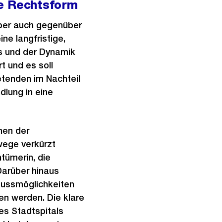
te Rechtsform
aber auch gegenüber
ne langfristige,
bs und der Dynamik
t und es soll
tenden im Nachteil
dlung in eine
nen der
wege verkürzt
ntümerin, die
Darüber hinaus
flussmöglichkeiten
en werden. Die klare
s Stadtspitals