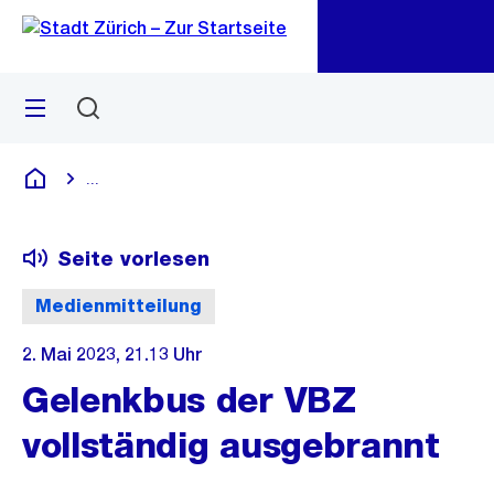
Zu
Zu
Sprunglink
Navigation
Menü
Suchen
M
öf
...
Blende alle Breadcrumbs ein
Deutsch
Seite vorlesen
Medienmitteilung
2. Mai 2023, 21.13 Uhr
Gelenkbus der VBZ
vollständig ausgebrannt