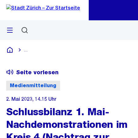
Zu
Zu
Sprunglink
Navigation
Menü
Suchen
M
öf
...
Blende alle Breadcrumbs ein
Deutsch
Seite vorlesen
Medienmitteilung
2. Mai 2023, 14.15 Uhr
Schlussbilanz 1. Mai-
Nachdemonstrationen im
Kreis 4 (Nachtrag zur