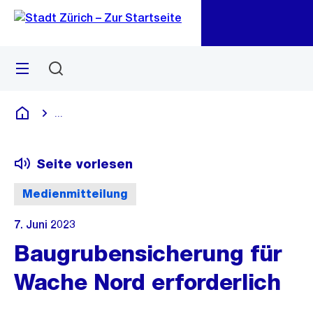
Zu
Zu
Sprunglink
Navigation
Menü
Suchen
M
öf
...
Blende alle Breadcrumbs ein
Deutsch
Seite vorlesen
Medienmitteilung
7. Juni 2023
Baugrubensicherung für
Wache Nord erforderlich